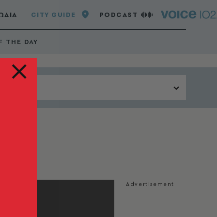
ΩΔΙΑ
CITY GUIDE
PODCAST
F THE DAY
Περιοχή