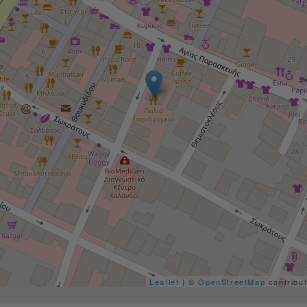
Leaflet
| ©
OpenStreetMap
contribu