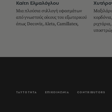
Καίτη Ελμαλόγλου
Χυτήρο
Μια πλούσια συλλογή υφασμάτων
Mαξιλάρι
από γνωστούς οίκους του εξωτερικού
κορδόνια,
όπως Decoviz, Aleta, Camillatex,
ριχτάρια,
υποστρώ
ΤΑΥΤΟΤΗΤΑ
ΕΠΙΚΟΙΝΩΝΙΑ
CONTRIBUTORS