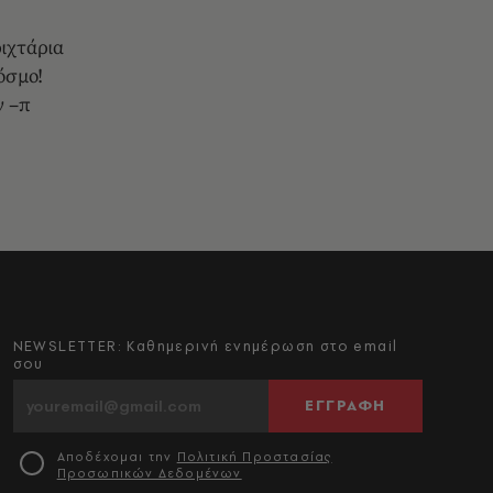
ριχτάρια
όσμο!
ν –π
NEWSLETTER: Καθημερινή ενημέρωση στο email
σου
ΕΓΓΡΑΦΗ
Αποδέχομαι την
Πολιτική Προστασίας
Προσωπικών Δεδομένων