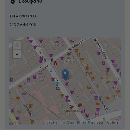
Σκουφά 10
ΤΗΛΕΦΩΝΟ
210 3644.015
+
-
Leaflet
| ©
OpenStreetMap
contributors