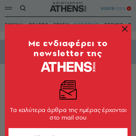
ΣΙΝΕΜΑ
ΘΕΑΤΡΟ
ΓΕΥΣΗ
SHOPPING
ΤΕΧΝΕΣ
ΒΙ
Mε ενδιαφέρει το
newsletter της
Εμφάνιση φίλτρων
ΟΔΗΓΟΣ ΑΓΟΡΑΣ
Fresh Line
Tα καλύτερα άρθρα της ημέρας έρχονται
στο mail σου