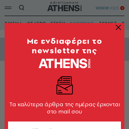
ΣΙΝΕΜΑ
ΘΕΑΤΡΟ
ΓΕΥΣΗ
SHOPPING
ΤΕΧΝΕΣ
ΒΙ
Mε ενδιαφέρει το
newsletter της
Εμφάνιση φίλτρων
ΑΛΛΟΙ ΧΩΡΟΙ
COOKOOVAYA art project
Tα καλύτερα άρθρα της ημέρας έρχονται
στο mail σου