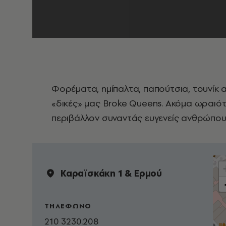
Φορέματα, ημίπαλτα, παπούτσια, τουνίκ απ
«δικές» μας Broke Queens. Ακόμα ωραιότατα
περιβάλλον συναντάς ευγενείς ανθρώπους
Καραϊσκάκη 1 & Ερµού
ΤΗΛΕΦΩΝΟ
210 3230.208