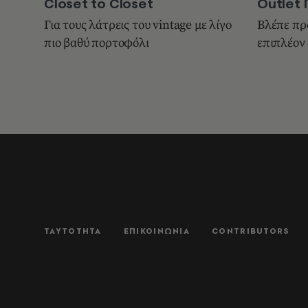
Closet to Closet
Οutlet 
Για τους λάτρεις του vintage με λίγο
Βλέπε πρ
πιο βαθύ πορτοφόλι
επιπλέον 
ΤΑΥΤΟΤΗΤΑ
ΕΠΙΚΟΙΝΩΝΙΑ
CONTRIBUTORS