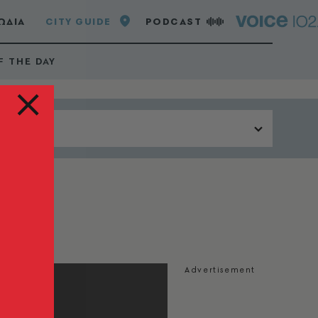
ΩΔΙΑ
CITY GUIDE
PODCAST
F THE DAY
Περιοχή