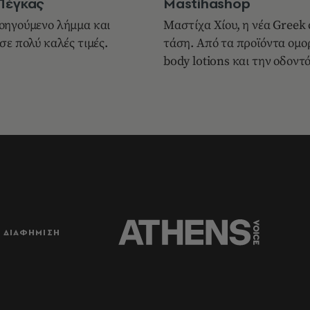
Πέγκας
Mastihashop
οηγούµενο λήµµα και
Mαστίχα Xίου, η νέα Greek 
σε πολύ καλές τιµές.
τάση. Aπό τα προϊόντα οµο
body lotions και την οδον
ΔΙΑΦΗΜΙΣΗ