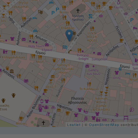
Leaflet
| ©
OpenStreetMap
contribu