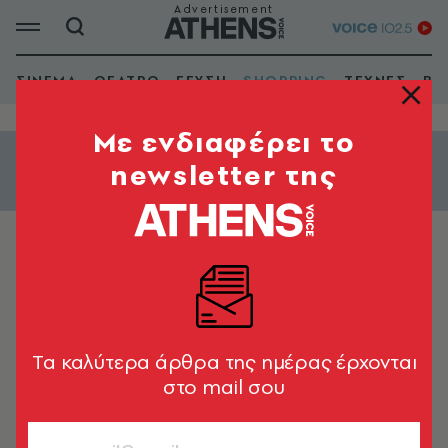
ΣΙΝΕΜΑ
ΘΕΑΤΡΟ
ΓΕΥΣΗ
SHOPPING
ΤΕΧΝΕΣ
ΒΙ
Mε ενδιαφέρει το
newsletter της
Εμφάνιση φίλτρων
ΑΛΛΟΙ ΧΩΡΟΙ
Εκπαιδευτήρια Δούκα
Tα καλύτερα άρθρα της ημέρας έρχονται
στο mail σου