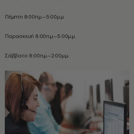
Πέμπτη 8:00π.μ.–5:00μ.μ.
Παρασκευή 8:00π.μ.–5:00μ.μ.
Σάββατο 8:00π.μ.–2:00μ.μ.