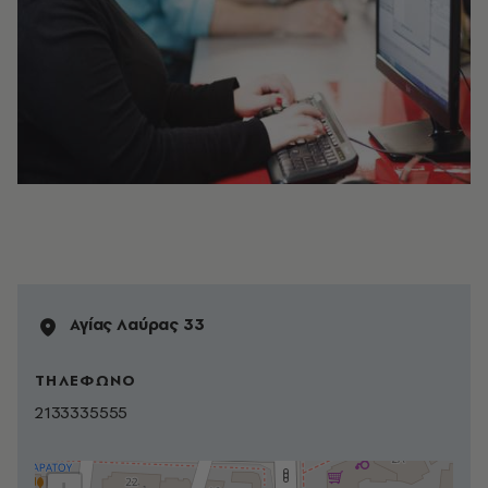
Αγίας Λαύρας 33
ΤΗΛΕΦΩΝΟ
2133335555