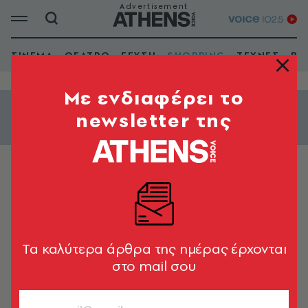
ΣΙΝΕΜΑ
ΘΕΑΤΡΟ
ΓΕΥΣΗ
SHOPPING
ΤΕΧΝΕΣ
ΒΙ
Mε ενδιαφέρει το
newsletter της
Εμφάνιση φίλτρων
ΑΥΤΟΚΙΝΗΤΟ
ΦΙΛΗΣGlass Πατήσια
Tα καλύτερα άρθρα της ημέρας έρχονται
στο mail σου