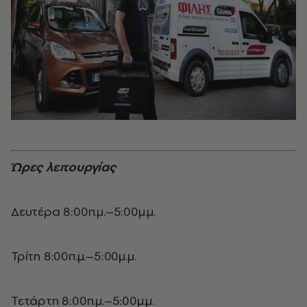
Ώρες λειτουργίας
Δευτέρα 8:00π.μ.–5:00μ.μ.
Τρίτη 8:00π.μ.–5:00μ.μ.
Τετάρτη 8:00π.μ.–5:00μ.μ.