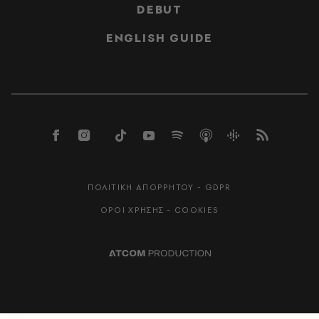
DEBUT
ENGLISH GUIDE
ΠΟΛΙΤΙΚΗ ΑΠΟΡΡΗΤΟΥ - GDPR
ΟΡΟΙ ΧΡΗΣΗΣ - COOKIES