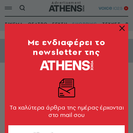
ΣΙΝΕΜΑ
ΘΕΑΤΡΟ
ΓΕΥΣΗ
SHOPPING
ΤΕΧΝΕΣ
ΒΙ
Mε ενδιαφέρει το
newsletter της
Εμφάνιση φίλτρων
ΑΥΤΟΚΙΝΗΤΟ
ΦΙΛΗΣGlass Ακαδημία Πλάτωνος
Tα καλύτερα άρθρα της ημέρας έρχονται
στο mail σου