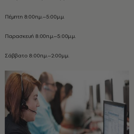
Πέμπτη 8:00π.μ.–5:00μ.μ.
Παρασκευή 8:00π.μ.–5:00μ.μ.
Σάββατο 8:00π.μ.–2:00μ.μ.