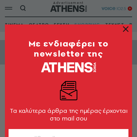
ΣΙΝΕΜΑ
ΘΕΑΤΡΟ
ΓΕΥΣΗ
SHOPPING
ΤΕΧΝΕΣ
ΒΙ
Mε ενδιαφέρει το
newsletter της
Εμφάνιση φίλτρων
BARS
45 Μοίρες
Tα καλύτερα άρθρα της ημέρας έρχονται
στο mail σου