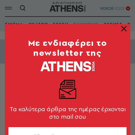
ΣΙΝΕΜΑ
ΘΕΑΤΡΟ
ΓΕΥΣΗ
SHOPPING
ΤΕΧΝΕΣ
ΒΙ
Mε ενδιαφέρει το
newsletter της
Εμφάνιση φίλτρων
CAFE/BARS
Garden 4
Tα καλύτερα άρθρα της ημέρας έρχονται
στο mail σου