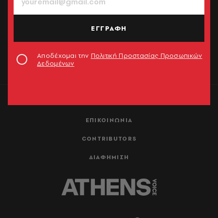
NEWSLETTER: Καθημερινή ενημέρωση στο email σου
ΕΓΓΡΑΦΗ
ΕΓΓΡΑΦΗ
Αποδέχομαι την
Πολιτική Προστασίας Προσωπικών
Δεδομένων
Αποδέχομαι την
Πολιτική Προστασίας Προσωπικών
Δεδομένων
ΤΑΥΤΟΤΗΤΑ
ΕΠΙΚΟΙΝΩΝΙΑ
CONTRIBUTORS
ΔΙΑΦΗΜΙΣΗ