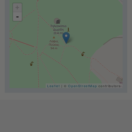
+
-
Leaflet
| ©
OpenStreetMap
contributors