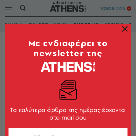
ΣΙΝΕΜΑ
ΘΕΑΤΡΟ
ΓΕΥΣΗ
SHOPPING
ΤΕΧΝΕΣ
ΒΙ
Mε ενδιαφέρει το
newsletter της
ΘΗΣΕΙΟ
Λόφος Νυμφών
Tα καλύτερα άρθρα της ημέρας έρχονται
στο mail σου