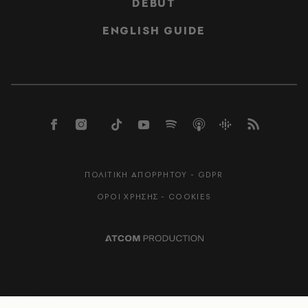
DEBUT
ENGLISH GUIDE
ΠΟΛΙΤΙΚΗ ΑΠΟΡΡΗΤΟΥ - GDPR
ΟΡΟΙ ΧΡΗΣΗΣ - COOKIES