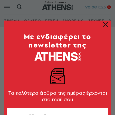
ΣΙΝΕΜΑ
ΘΕΑΤΡΟ
ΓΕΥΣΗ
SHOPPING
ΤΕΧΝΕΣ
ΒΙ
Mε ενδιαφέρει το
newsletter της
ΑΤΤΙΚΗ
Ρούσσος Νικόλαος
Tα καλύτερα άρθρα της ημέρας έρχονται
στο mail σου