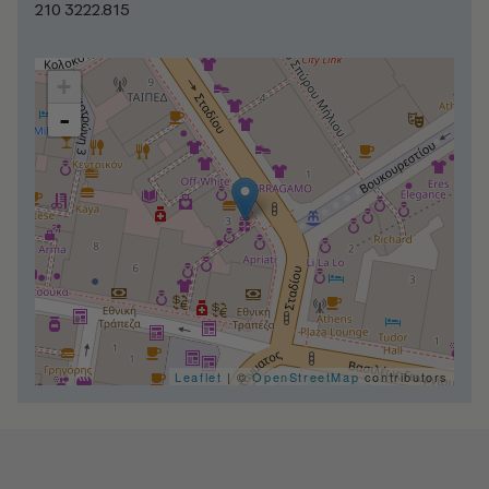
210 3222.815
+
-
Leaflet
| ©
OpenStreetMap
contributors