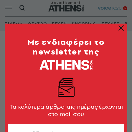
ΣΙΝΕΜΑ
ΘΕΑΤΡΟ
ΓΕΥΣΗ
SHOPPING
ΤΕΧΝΕΣ
ΒΙ
Mε ενδιαφέρει το
newsletter της
ΡΟΥΦ
Το Τρένο στο Ρουφ
Tα καλύτερα άρθρα της ημέρας έρχονται
στο mail σου