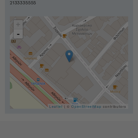
2133335555
+
-
Leaflet
| ©
OpenStreetMap
contributors