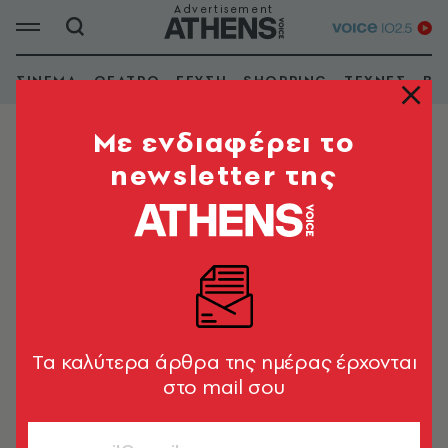
ΣΙΝΕΜΑ
ΘΕΑΤΡΟ
ΓΕΥΣΗ
SHOPPING
ΤΕΧΝΕΣ
ΒΙ
Mε ενδιαφέρει το
newsletter της
ΚΕΝΤΡΟ
ΦΙΛΗΣGlass Ακαδημία Πλάτωνος
Tα καλύτερα άρθρα της ημέρας έρχονται
στο mail σου