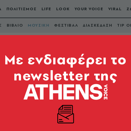
Α
ΠΟΛΙΤΙΣΜΟΣ
LIFE
LOOK
YOUR VOICE
VIRAL
Ζ
Σ
ΒΙΒΛΙΟ
ΜΟΥΣΙΚΗ
ΦΕΣΤΙΒΑΛ
ΔΙΑΣΚΕΔΑΣΗ
TIP O
Mε ενδιαφέρει το
newsletter της