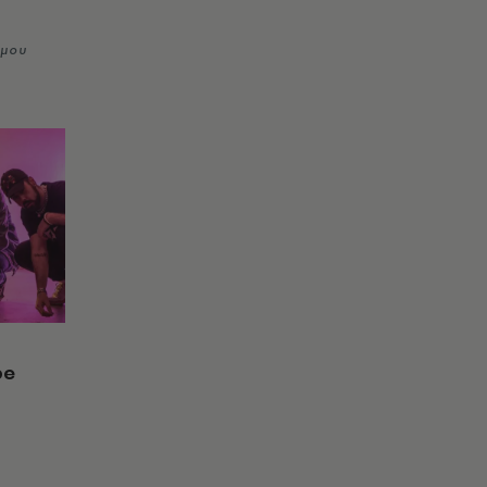
ήμου
pe