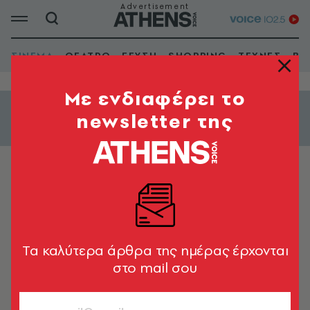
ΣΙΝΕΜΑ
ΘΕΑΤΡΟ
ΓΕΥΣΗ
SHOPPING
ΤΕΧΝΕΣ
ΒΙ
Mε ενδιαφέρει το
newsletter της
Εμφάνιση φίλτρων
ΔΡΑΣΗΣ
Uncharted
Uncharted
Tα καλύτερα άρθρα της ημέρας έρχονται
στο mail σου
2022 | Έγχρ. | Διάρκεια: 116'