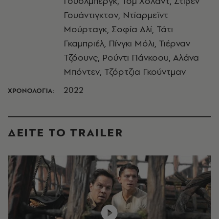
Γουόλμπεργκ, Τομ Χόλαντ, Στίβεν
Γουάντιγκτον, Ντίαρμεϊντ
Μούρταγκ, Σοφία Αλί, Τάτι
Γκαμπριέλ, Πίνγκι Μόλι, Τιέρναν
Τζόουνς, Ρούντι Πάνκοου, Αλάνα
Μπόντεν, Τζόρτζια Γκούντμαν
2022
ΧΡΟΝΟΛΟΓΙΑ:
ΔΕΙΤΕ ΤO TRAILER