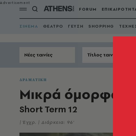
FORUM
ΕΠΙΚΑΙΡΟΤΗΤ
ΣΙΝΕΜΑ
ΘΕΑΤΡΟ
ΓΕΥΣΗ
SHOPPING
ΤΕΧΝΕ
Νέες ταινίες
Τίτλος ταινίας
ΔΡΑΜΑΤΙΚΗ
Μικρά όμορφα π
Short Term 12
| Έγχρ. | Διάρκεια: 96'