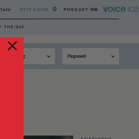
ΩΔΙΑ
CITY GUIDE
PODCAST
F THE DAY
Αίθουσες
Περιοχή