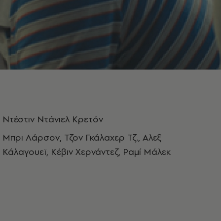
Ντέστιν Ντάνιελ Κρετόν
Μπρι Λάρσον, Τζον Γκάλαχερ Τζ., Αλεξ
Κάλαγουεϊ, Κέβιν Χερνάντεζ, Ραμί Μάλεκ