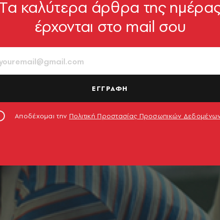
Tα καλύτερα άρθρα της ημέρα
έρχονται στο mail σου
ΕΓΓΡΑΦΗ
Αποδέχομαι την
Πολιτική Προστασίας Προσωπικών Δεδομένω