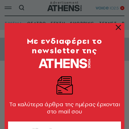
ΣΙΝΕΜΑ
ΘΕΑΤΡΟ
ΓΕΥΣΗ
SHOPPING
ΤΕΧΝΕΣ
ΒΙ
Mε ενδιαφέρει το
newsletter της
Εμφάνιση φίλτρων
ΔΡΑΜΑΤΙΚΗ
Λίλιαν
Lillian
Tα καλύτερα άρθρα της ημέρας έρχονται
στο mail σου
2019 | Έγχρ. | Διάρκεια: 130'