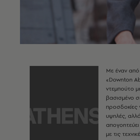
Με έναν από
«Downton Ab
ντεμπούτο με
βασισμένο σε
προσδοκίες 
υψηλές, αλλά
απογοητεύει 
με τις τεχνικ