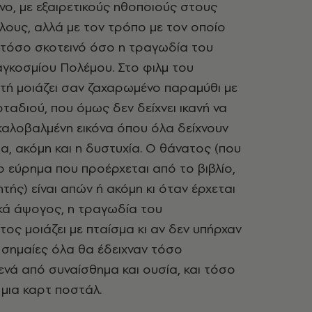
νο, με εξαιρετικούς ηθοποιούς στους
λους, αλλά με τον τρόπο με τον οποίο
ι τόσο σκοτεινό όσο η τραγωδία του
γκοσμίου Πολέμου. Στο φιλμ του
τή μοιάζει σαν ζαχαρωμένο παραμύθι με
ταδιού, που όμως δεν δείχνει ικανή να
 καλοβαλμένη εικόνα όπου όλα δείχνουν
, ακόμη και η δυστυχία. Ο θάνατος (που
ο εύρημα που προέρχεται από το βιβλίο,
ητής) είναι απών ή ακόμη κι όταν έρχεται
ικά άψογος, η τραγωδία του
ος μοιάζει με πταίσμα κι αν δεν υπήρχαν
ς σημαίες όλα θα έδειχναν τόσο
κενά από συναίσθημα και ουσία, και τόσο
μια καρτ ποστάλ.