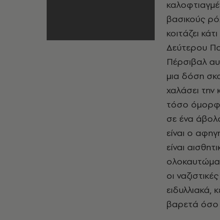
καλοφτιαγμέ
βασικούς ρό
κοιτάζει κάτ
Δεύτερου Πα
Πέρσιβαλ αυ
μια δόση σκο
χαλάσει την
τόσο όμορφα
σε ένα άβολ
είναι ο αφηγ
είναι αισθητ
ολοκαυτώματ
οι ναζιστικέ
ειδυλλιακά, 
βαρετά όσο 