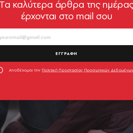
Tα καλύτερα άρθρα της ημέρα
έρχονται στο mail σου
ΕΓΓΡΑΦΗ
Αποδέχομαι την
Πολιτική Προστασίας Προσωπικών Δεδομένω