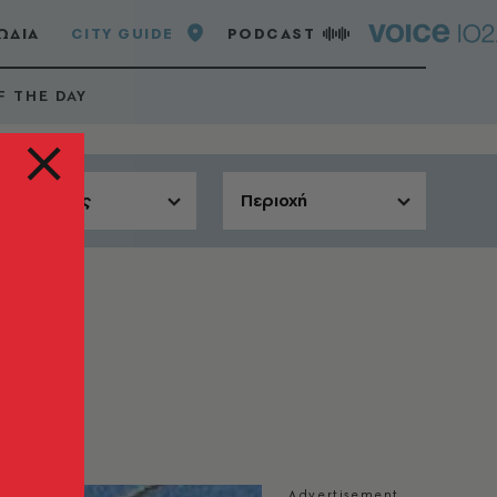
ΩΔΙΑ
CITY GUIDE
PODCAST
F THE DAY
Αίθουσες
Περιοχή