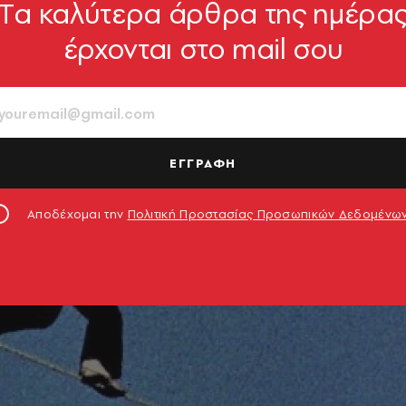
Tα καλύτερα άρθρα της ημέρα
έρχονται στο mail σου
ΕΓΓΡΑΦΗ
Αποδέχομαι την
Πολιτική Προστασίας Προσωπικών Δεδομένω