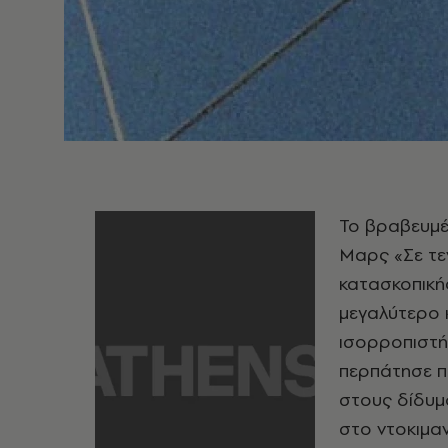
Το βραβευμέ
Μαρς «Σε τεν
κατασκοπικής
μεγαλύτερο 
ισορροπιστή
περπάτησε π
στους δίδυμ
στο ντοκιμα