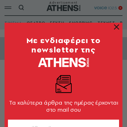
ΣΙΝΕΜΑ
ΘΕΑΤΡΟ
ΓΕΥΣΗ
SHOPPING
ΤΕΧΝΕΣ
ΒΙ
Mε ενδιαφέρει το
newsletter της
Εμφάνιση φίλτρων
Το άλλο γράμμα
The Other Letter
1976 | Έγχρ. | Διάρκεια: 73'
Tα καλύτερα άρθρα της ημέρας έρχονται
στο mail σου