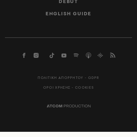
DEBUT
ENGLISH GUIDE
ΠΟΛΙΤΙΚΗ ΑΠΟΡΡΗΤΟΥ - GDPR
ΟΡΟΙ ΧΡΗΣΗΣ - COOKIES