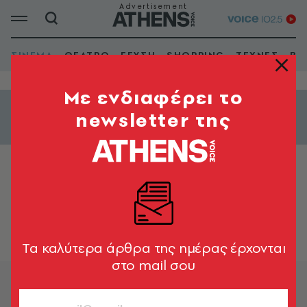
ΣΙΝΕΜΑ
ΘΕΑΤΡΟ
ΓΕΥΣΗ
SHOPPING
ΤΕΧΝΕΣ
ΒΙ
Mε ενδιαφέρει το
newsletter της
Εμφάνιση φίλτρων
ΚΟΡΑΛΙ Cinemax - 1
Tα καλύτερα άρθρα της ημέρας έρχονται
στο mail σου