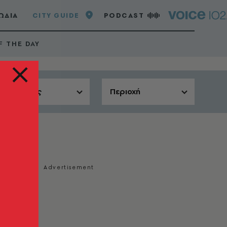
ΩΔΙΑ
CITY GUIDE
PODCAST
F THE DAY
Αίθουσες
Περιοχή