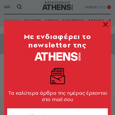
ΣΙΝΕΜΑ
ΘΕΑΤΡΟ
ΓΕΥΣΗ
SHOPPING
ΤΕΧΝΕΣ
ΒΙ
Mε ενδιαφέρει το
newsletter της
Εμφάνιση φίλτρων
ΝΑΝΑ Cinemax - 5
Tα καλύτερα άρθρα της ημέρας έρχονται
στο mail σου