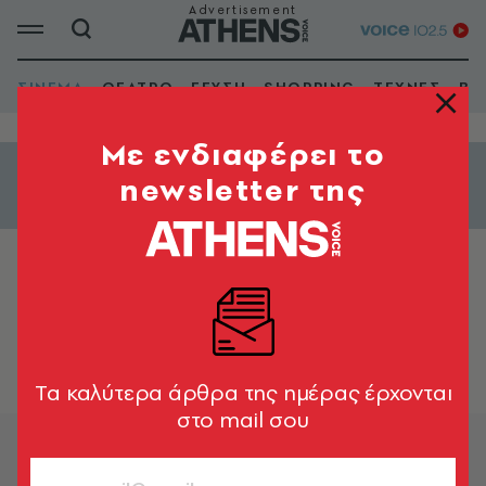
ΣΙΝΕΜΑ
ΘΕΑΤΡΟ
ΓΕΥΣΗ
SHOPPING
ΤΕΧΝΕΣ
ΒΙ
Mε ενδιαφέρει το
newsletter της
Εμφάνιση φίλτρων
ΒΑΡΚΙΖΑ - 2
Tα καλύτερα άρθρα της ημέρας έρχονται
στο mail σου