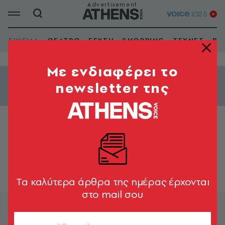
ΣΙΝΕΜΑ
ΘΕΑΤΡΟ
ΓΕΥΣΗ
SHOPPING
ΤΕΧΝΕΣ
ΒΙ
Mε ενδιαφέρει το
newsletter της
Εμφάνιση φίλτρων
OPTIONS CINEMAS ΓΛΥΦΑΔΑ - 2
Tα καλύτερα άρθρα της ημέρας έρχονται
στο mail σου