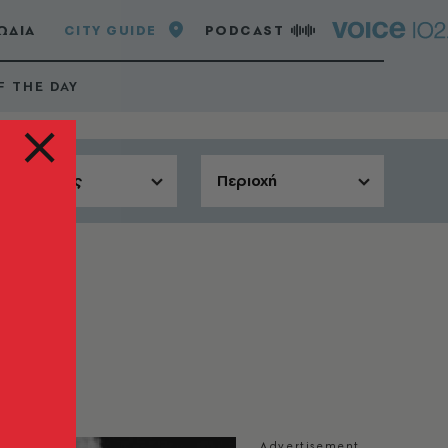
ΩΔΙΑ
CITY GUIDE
PODCAST
F THE DAY
Αίθουσες
Περιοχή