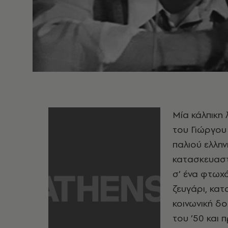
Μία κάλπικη 
του Γιώργου 
παλιού ελλην
κατασκευαστ
σ’ ένα φτωχό
ζευγάρι, κα
κοινωνική δο
του ’50 και 