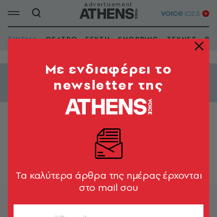
ΣΙΝΕΜΑ
ΘΕΑΤΡΟ
ΓΕΥΣΗ
SHOPPING
ΤΕΧΝΕΣ
ΒΙ
Mε ενδιαφέρει το
newsletter της
Εμφάνιση φίλτρων
ΦΑΡΓΚΑΝΗ - 1
Tα καλύτερα άρθρα της ημέρας έρχονται
στο mail σου