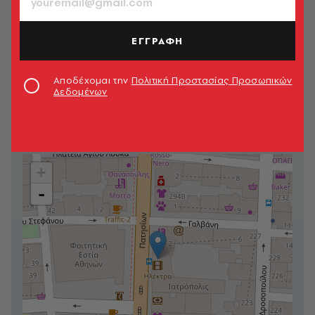
EMAIL
info@summercinemas.gr
ΕΓΓΡΑΦΗ
WEBSITE
summercinemas.gr/cinemas/ilektra
Αποδέχομαι την
Πολιτική Προστασίας Προσωπικών
Δεδομένων
ΤΙΜΗ ΕΙΣΙΤΗΡΙΟΥ
€8.00
+
-