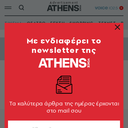
ΣΙΝΕΜΑ
ΘΕΑΤΡΟ
ΓΕΥΣΗ
SHOPPING
ΤΕΧΝΕΣ
ΒΙ
Mε ενδιαφέρει το
newsletter της
Εμφάνιση φίλτρων
ΑΙΓΛΗ - 4
Tα καλύτερα άρθρα της ημέρας έρχονται
στο mail σου