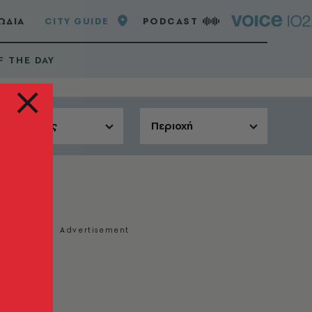
ΩΔΙΑ
CITY GUIDE
PODCAST
F THE DAY
Αίθουσες
Περιοχή