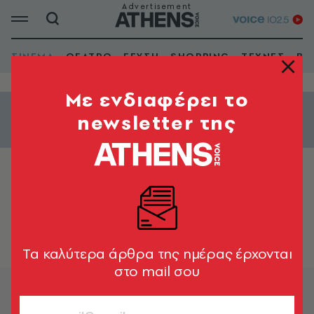
ΣΙΝΕΜΑ
ΘΕΑΤΡΟ
ΓΕΥΣΗ
SHOPPING
ΤΕΧΝΕΣ
ΒΙ
Mε ενδιαφέρει το
newsletter της
Εμφάνιση φίλτρων
WEST CITY - 2
Tα καλύτερα άρθρα της ημέρας έρχονται
στο mail σου