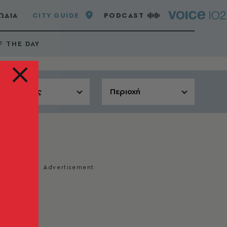
ΩΔΙΑ
CITY GUIDE
PODCAST
F THE DAY
Αίθουσες
Περιοχή