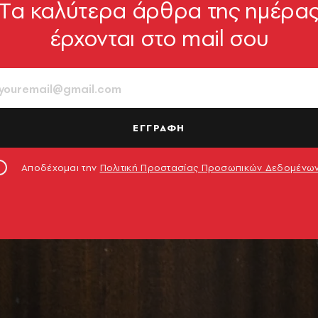
Tα καλύτερα άρθρα της ημέρα
έρχονται στο mail σου
ΕΓΓΡΑΦΗ
Αποδέχομαι την
Πολιτική Προστασίας Προσωπικών Δεδομένω