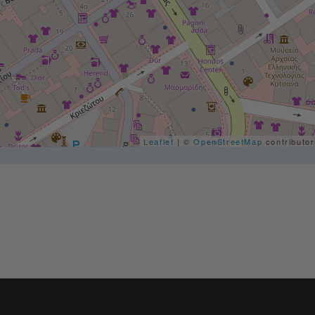
Leaflet
| ©
OpenStreetMap
contributo