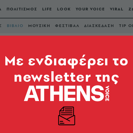
Α
ΠΟΛΙΤΙΣΜΟΣ
LIFE
LOOK
YOUR VOICE
VIRAL
Ζ
Σ
ΒΙΒΛΙΟ
ΜΟΥΣΙΚΗ
ΦΕΣΤΙΒΑΛ
ΔΙΑΣΚΕΔΑΣΗ
TIP O
Mε ενδιαφέρει το
newsletter της