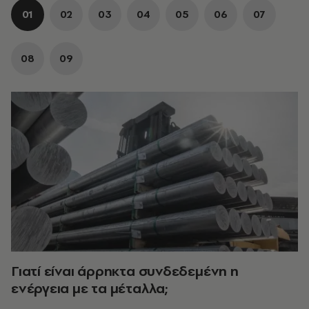
01
02
03
04
05
06
07
08
09
Γιατί είναι άρρηκτα συνδεδεμένη η
ενέργεια με τα μέταλλα;