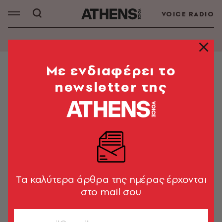
VOICE RADIO
Mε ενδιαφέρει το
SMART LIFE
newsletter της
METLEN Quiz | Μέταλλα και
Ενέργεια: H σχέση που φέρνει
ανάπτυξη
Απάντησε το quiz και μάθε περισσότερα!
Λήδα Πυλαρινού
Tα καλύτερα άρθρα της ημέρας έρχονται
στο mail σου