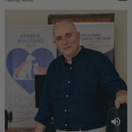
Γιάννης Νένες