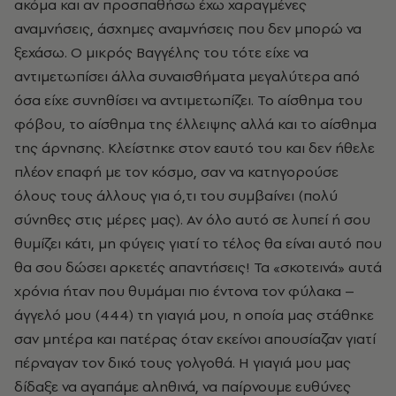
ακόμα και αν προσπαθήσω έχω χαραγμένες
αναμνήσεις, άσχημες αναμνήσεις που δεν μπορώ να
ξεχάσω. Ο μικρός Βαγγέλης του τότε είχε να
αντιμετωπίσει άλλα συναισθήματα μεγαλύτερα από
όσα είχε συνηθίσει να αντιμετωπίζει. Το αίσθημα του
φόβου, το αίσθημα της έλλειψης αλλά και το αίσθημα
της άρνησης. Κλείστηκε στον εαυτό του και δεν ήθελε
πλέον επαφή με τον κόσμο, σαν να κατηγορούσε
όλους τους άλλους για ό,τι του συμβαίνει (πολύ
σύνηθες στις μέρες μας). Αν όλο αυτό σε λυπεί ή σου
θυμίζει κάτι, μη φύγεις γιατί το τέλος θα είναι αυτό που
θα σου δώσει αρκετές απαντήσεις! Τα «σκοτεινά» αυτά
χρόνια ήταν που θυμάμαι πιο έντονα τον φύλακα –
άγγελό μου (444) τη γιαγιά μου, η οποία μας στάθηκε
σαν μητέρα και πατέρας όταν εκείνοι απουσίαζαν γιατί
πέρναγαν τον δικό τους γολγοθά. Η γιαγιά μου μας
δίδαξε να αγαπάμε αληθινά, να παίρνουμε ευθύνες