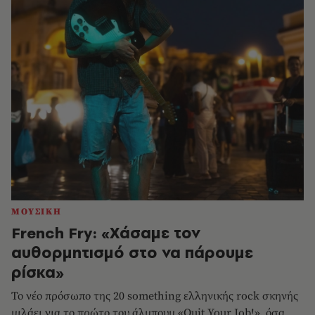
ΜΟΥΣΙΚΗ
French Fry: «Χάσαμε τον
αυθορμητισμό στο να πάρουμε
ρίσκα»
Το νέο πρόσωπο της 20 something ελληνικής rock σκηνής
μιλάει για το πρώτο του άλμπουμ «Quit Your Job!», όσα