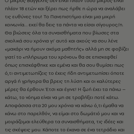
Ο μικρός Βαγγέλης δεν είναι πλέον τόσο μικρός είναι
πλέον 18 ετών και ξέρει πως ήρθε η ώρα να αναλάβει
τις ευθύνες του! Το Πανεπιστήμιο είναι μια μικρή
κοινωνία… εκεί θα δεις τα πάντα να είσαι σίγουρος/η.
Θα βιώσεις όλα τα συναισθήματα που βίωσες στα
σχολικά σου χρόνια γι’ αυτό και ακούς να σου λένε
«μακάρι να ήμουν ακόμα μαθητής» αλλά μη σε φοβίζει
γιατί το «πλήρωμα του χρόνου» θα σε επισκεφθεί
όπως επισκέφθηκε και εμένα και θα σου θυμίσει πως
ό,τι αντιμετωπίζεις το έχεις ήδη αντιμετωπίσει όποτε
αργά ή γρήγορα θα βρεις τη λύση και οι καλύτερες
μέρες θα έρθουν. Έτσι και έγινε! Η ζωή έχει τα πάνω –
κάτω, το νόημα είναι να μη σε τραβήξει ποτέ κάτω.
Αποφάσισα στα 20 μου χρόνια να κάνω ό,τι έμαθα να
κάνω στο παρελθόν, να είμαι στο δωμάτιό μου και να
μοιράζομαι ελεύθερα τα συναισθήματα, τις ιδέες και
τις σκέψεις μου. Κάποτε το έκανα σε ένα τετράδιο και