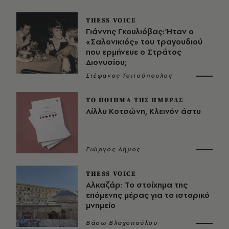
THESS VOICE
Γιάννης Γκουλιόβας: Ήταν ο
«Σαλονικιός» του τραγουδιού
που ερμήνευε ο Στράτος
Διονυσίου;
Στέφανος Τσιτσόπουλος
ΤΟ ΠΟΙΗΜΑ ΤΗΣ ΗΜΕΡΑΣ
Λίλλυ Κοτσώνη, Κλεινόν άστυ
Γιώργος Δήμος
THESS VOICE
Αλκαζάρ: Το στοίχημα της
επόμενης μέρας για το ιστορικό
μνημείο
Βάσω Βλαχοπούλου