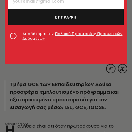
ΕΓΓΡΑΦΗ
Αποδέχομαι την
Πολιτική Προστασίας Προσωπικών
Δεδομένων
Τμήμα GCE των Εκπαιδευτηρίων Δούκα
προσφέρει εμπλουτισμένο πρόγραμμα και
εξατομικευμένη προετοιμασία για την
εισαγωγή σας μέσω: IAL, GCE, IGCSE.
Η
αλήθεια είναι ότι όταν πρωτοάκουσα για το