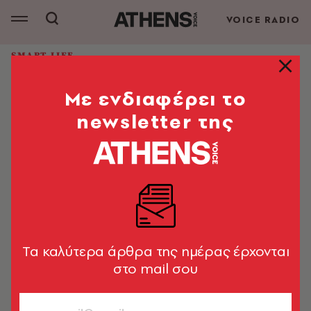
VOICE RADIO
SMART LIFE
Πώς το Τμήμα GCE απέκτησε 100%
Mε ενδιαφέρει το
πρόσβαση στα βρετανικά
Πανεπιστήμια;
newsletter της
Από το 1985 το τμήμα μετρά μόνο επιτυχίες
Φίλιππος Κόλλιας
18.05.2020, 08:07
2’ ΔΙΑΒΑΣΜΑ
Tα καλύτερα άρθρα της ημέρας έρχονται
στο mail σου