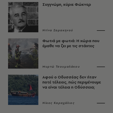
Συγγνώμη, κύριε Φώκνερ
Ντίνα Σαρακηνού
Φωτιά με φωτιά: Η χώρα που
έμαθε να ζει με τις στάχτες
Μυρτώ Τσουμαλάκου
Αφού ο Οδυσσέας δεν ήταν
ποτέ τέλειος, πώς περιμένουμε
να είναι τέλεια η Οδύσσεια;
Νίκος Καραχάλιος