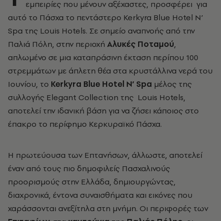
εμπειρίες που μένουν αξέχαστες, προσφέρει
για
αυτό το Πάσχα το πεντάστερο Kerkyra Blue Hotel N’
Spa της Louis Hotels. Σε σημείο αναπνοής από την
Παλιά Πόλη, στην περιοχή
Αλυκές Ποταμού
,
απλωμένο σε μια καταπράσινη έκταση περίπου 100
στρεμμάτων με άπλετη θέα στα κρυστάλλινα νερά του
Ιουνίου, το
Kerkyra Blue Hotel N’ Spa
μέλος της
συλλογής Elegant Collection της
Louis Hotels,
αποτελεί την ιδανική βάση για να ζήσει κάποιος στο
έπακρο το περίφημο Κερκυραϊκό Πάσχα.
Η πρωτεύουσα των Επτανήσων, άλλωστε, αποτελεί
έναν από τους πιο δημοφιλείς Πασχαλινούς
προορισμούς στην Ελλάδα, δημιουργώντας,
διαχρονικά, έντονα συναισθήματα και εικόνες που
χαράσσονται ανεξίτηλα στη μνήμη. Οι περιφορές των