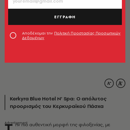
ΕΓΓΡΑΦΗ
Αποδέχομαι την
Πολιτική Προστασίας Προσωπικών
Δεδομένων
Kerkyra Blue Hotel N’ Spa: Ο απόλυτος
προορισμός του Κερκυραϊκού Πάσχα
Τ
ην πιο αυθεντική μορφή της φιλοξενίας, με