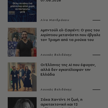
07.08.2026
Λίνα Μανδράκου
Αμπντούλ ελ-Σαγιέντ: Ο γιος του
Αιγύπτιου μετανάστη που έβγαλε
τον Τραμπ από τα ρούχα του
Λουκάς Βελιδάκης
Οι Έλληνες της ΑΙ που έφυγαν,
αλλά δεν εγκατέλειψαν την
Ελλάδα
Λουκάς Βελιδάκης
Ζάχα Χαντίντ: Η ζωή, η
αρχιτεκτονική και 12