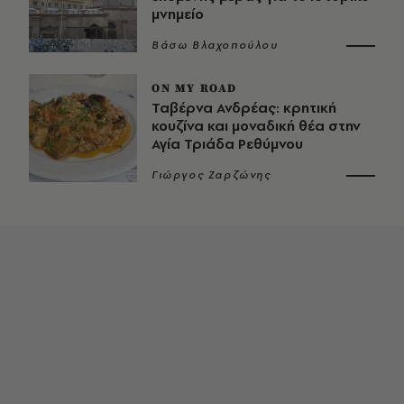
μνημείο
Βάσω Βλαχοπούλου
ON MY ROAD
Ταβέρνα Ανδρέας: κρητική
κουζίνα και μοναδική θέα στην
Αγία Τριάδα Ρεθύμνου
Γιώργος Ζαρζώνης