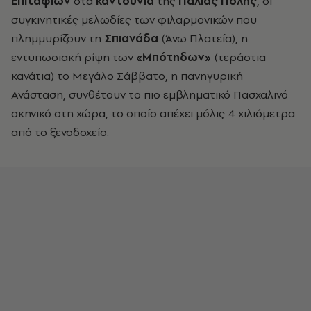
Επιταφίων
στα
καντούνια
της
Παλιάς Πόλης
, οι
συγκινητικές μελωδίες των φιλαρμονικών που
πλημμυρίζουν τη
Σπιανάδα
(Άνω Πλατεία), η
εντυπωσιακή ρίψη των
«Μπότηδων»
(τεράστια
κανάτια) το Μεγάλο Σάββατο, η πανηγυρική
Ανάσταση, συνθέτουν το πιο εμβληματικό Πασχαλινό
σκηνικό στη χώρα, το οποίο απέχει μόλις 4 χιλιόμετρα
από το ξενοδοχείο.