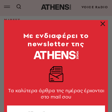
VOICE RADIO
MARKET
Kerkyra Blue Hotel N’ Spa: Ο
Mε ενδιαφέρει το
απόλυτος προορισμός του
Κερκυραϊκού Πάσχα
newsletter της
Mέλος της συλλογής Elegant Collection της Louis
Hotels, αποτελεί την ιδανική βάση για να ζήσει
κάποιος στο έπακρο το περίφημο Κερκυραϊκό Πάσχα
Market News
31.03.2026, 17:58
1’ ΔΙΑΒΑΣΜΑ
Tα καλύτερα άρθρα της ημέρας έρχονται
στο mail σου