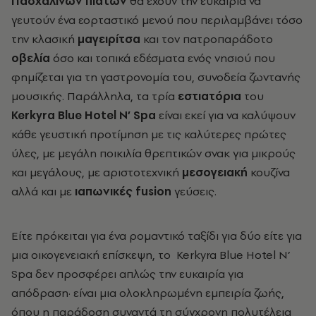
Πασχαλινών πιάτων
θα έχουν την ευκαιρία να
γευτούν ένα εορταστικό μενού που περιλαμβάνει τόσο
την κλασική
μαγειρίτσα
και τον πατροπαράδοτο
οβελία
όσο και τοπικά εδέσματα ενός νησιού που
φημίζεται για τη γαστρονομία του, συνοδεία ζωντανής
μουσικής. Παράλληλα, τα τρία
εστιατόρια
του
Kerkyra Blue Hotel N’ Spa
είναι εκεί για να καλύψουν
κάθε γευστική προτίμηση με τις καλύτερες πρώτες
ύλες, με μεγάλη ποικιλία θρεπτικών σνακ για μικρούς
και μεγάλους, με αριστοτεχνική
μεσογειακή
κουζίνα
αλλά και με
ιαπωνικές fusion
γεύσεις.
Είτε πρόκειται για ένα ρομαντικό ταξίδι για δύο είτε για
μια οικογενειακή επίσκεψη, το
Kerkyra Blue Hotel N’
Spa δεν προσφέρει απλώς την ευκαιρία για
απόδραση· είναι μια ολοκληρωμένη εμπειρία ζωής,
όπου η παράδοση συναντά τη σύγχρονη πολυτέλεια