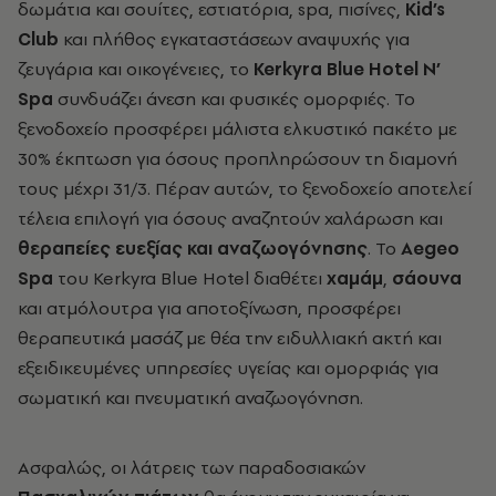
δωμάτια και σουίτες, εστιατόρια, spa, πισίνες,
Kid’s
Club
και πλήθος εγκαταστάσεων αναψυχής για
ζευγάρια και οικογένειες, το
Kerkyra Blue Hotel N’
Spa
συνδυάζει άνεση και φυσικές ομορφιές. Το
ξενοδοχείο προσφέρει μάλιστα ελκυστικό πακέτο με
30% έκπτωση για όσους προπληρώσουν τη διαμονή
τους μέχρι 31/3. Πέραν αυτών, το ξενοδοχείο αποτελεί
τέλεια επιλογή για όσους αναζητούν χαλάρωση και
θεραπείες ευεξίας και αναζωογόνησης
. Το
Aegeo
Spa
του Kerkyra Blue Hotel διαθέτει
χαμάμ
,
σάουνα
και ατμόλουτρα για αποτοξίνωση, προσφέρει
θεραπευτικά μασάζ με θέα την ειδυλλιακή ακτή και
εξειδικευμένες υπηρεσίες υγείας και ομορφιάς για
σωματική και πνευματική αναζωογόνηση.
Ασφαλώς, οι λάτρεις των παραδοσιακών