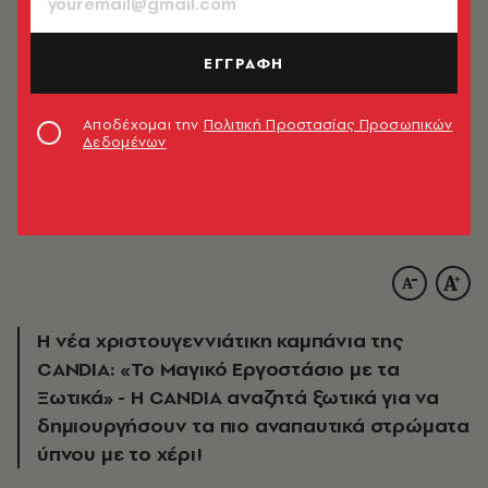
ΕΓΓΡΑΦΗ
Αποδέχομαι την
Πολιτική Προστασίας Προσωπικών
Δεδομένων
Η νέα χριστουγεννιάτικη καμπάνια της
CANDIA: «Το Μαγικό Εργοστάσιο με τα
Ξωτικά» - Η CANDIA αναζητά ξωτικά για να
δημιουργήσουν τα πιο αναπαυτικά στρώματα
ύπνου με το χέρι!