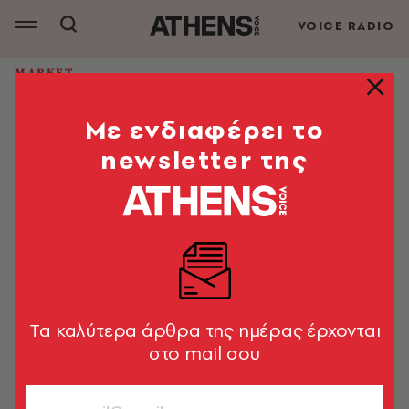
VOICE RADIO
MARKET
Η νέα χριστουγεννιάτικη καμπάνια
Mε ενδιαφέρει το
της CANDIA: «Το Μαγικό
Εργοστάσιο με τα Ξωτικά»
newsletter της
Η CANDIA αναζητά ξωτικά για να δημιουργήσουν τα
πιο αναπαυτικά στρώματα ύπνου με το χέρι!
Market News
12.12.2024, 18:56
1’ ΔΙΑΒΑΣΜΑ
Tα καλύτερα άρθρα της ημέρας έρχονται
στο mail σου