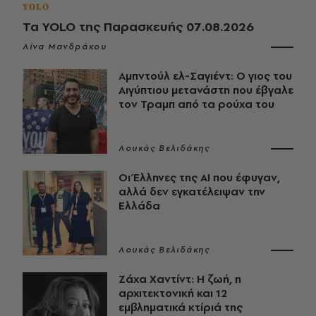
YOLO
Τα YOLO της Παρασκευής 07.08.2026
Λίνα Μανδράκου
Αμπντούλ ελ-Σαγιέντ: Ο γιος του
Αιγύπτιου μετανάστη που έβγαλε
τον Τραμπ από τα ρούχα του
Λουκάς Βελιδάκης
Οι Έλληνες της ΑΙ που έφυγαν,
αλλά δεν εγκατέλειψαν την
Ελλάδα
Λουκάς Βελιδάκης
Ζάχα Χαντίντ: Η ζωή, η
αρχιτεκτονική και 12
εμβληματικά κτίριά της