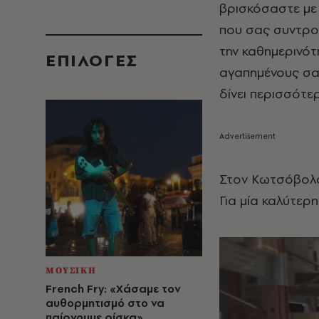
βρισκόσαστε με 
που σας συντροφ
την καθημερινότ
EΠΙΛΟΓΈΣ
αγαπημένους σας
δίνει περισσότε
Στον Κωτσόβολο 
Για μία καλύτερη 
ΜΟΥΣΙΚΗ
French Fry: «Χάσαμε τον
αυθορμητισμό στο να
παίρνουμε ρίσκα»