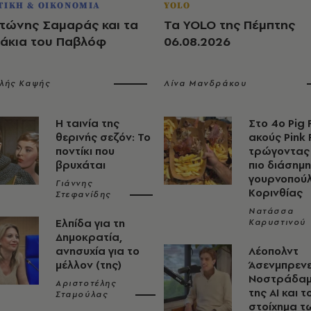
ΤΙΚΗ & ΟΙΚΟΝΟΜΙΑ
YOLO
τώνης Σαμαράς και τα
Τα YOLO της Πέμπτης
άκια του Παβλόφ
06.08.2026
λής Καψής
Λίνα Μανδράκου
Η ταινία της
Στο 4ο Pig 
θερινής σεζόν: Το
ακούς Pink 
ποντίκι που
τρώγοντας 
βρυχάται
πιο διάσημη
γουρνοπούλ
Γιάννης
Κορινθίας
Στεφανίδης
Νατάσσα
Ελπίδα για τη
Καρυστινού
Δημοκρατία,
ανησυχία για το
Λέοπολντ
μέλλον (της)
Άσενμπρενε
Νοστράδα
Αριστοτέλης
της AI και τ
Σταμούλας
στοίχημα τ