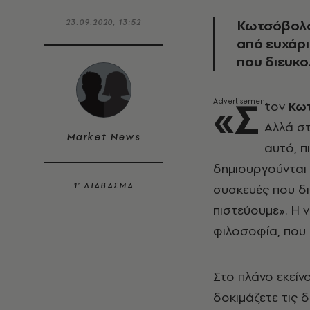
Κωτσόβολος
23.09.2020, 13:52
από ευχάρι
που διευκο
«Σ
τον
Κω
Αλλά σ
Market News
αυτό, π
δημιουργούνται 
1’ ΔΙΑΒΑΣΜΑ
συσκευές που δι
πιστεύουμε». Η 
φιλοσοφία, που 
Στο πλάνο εκείνο
δοκιμάζετε τις δ