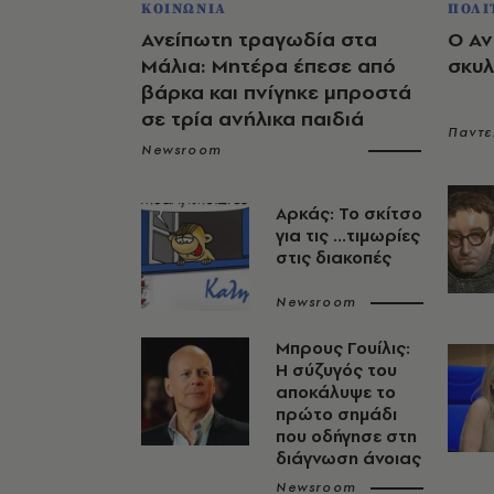
ΚΟΙΝΩΝΙΑ
ΠΟΛΙ
Ανείπωτη τραγωδία στα
Ο Αν
Μάλια: Μητέρα έπεσε από
σκυλ
βάρκα και πνίγηκε μπροστά
σε τρία ανήλικα παιδιά
Παντε
Newsroom
Αρκάς: Το σκίτσο
για τις ...τιμωρίες
στις διακοπές
Newsroom
Μπρους Γουίλις:
Η σύζυγός του
αποκάλυψε το
πρώτο σημάδι
που οδήγησε στη
διάγνωση άνοιας
Newsroom