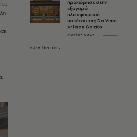
προχώρησε στην
ίες
εξαγορά
ολη
πλειοψηφικού
πακέτου της Da Vinci
Artisan Gelato
και
Market News
α.