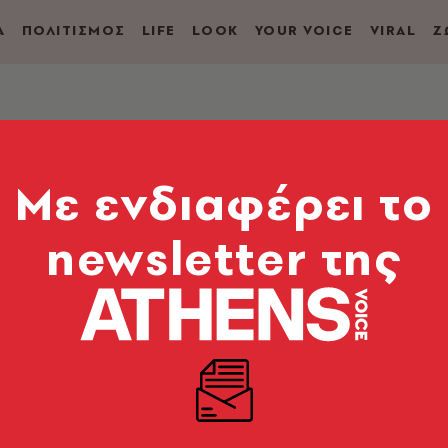
Α
ΠΟΛΙΤΙΣΜΟΣ
LIFE
LOOK
YOUR VOICE
VIRAL
Ζ
ορίες μιας Καλύτερη
Mε ενδιαφέρει το
newsletter της