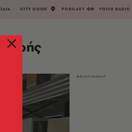
ΩΔΙΑ
CITY GUIDE
PODCAST
VOICE RADIO
ς Ζωής