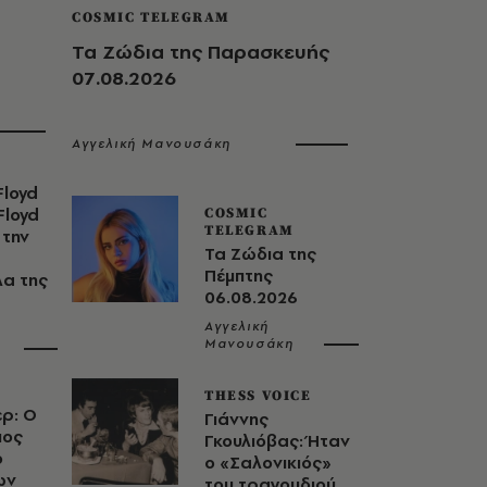
COSMIC TELEGRAM
Τα Ζώδια της Παρασκευής
07.08.2026
Αγγελική Μανουσάκη
Floyd
Floyd
COSMIC
TELEGRAM
την
Τα Ζώδια της
Πέμπτης
α της
06.08.2026
Αγγελική
Μανουσάκη
THESS VOICE
ρ: Ο
Γιάννης
μος
Γκουλιόβας: Ήταν
ο
ο «Σαλονικιός»
ων
του τραγουδιού