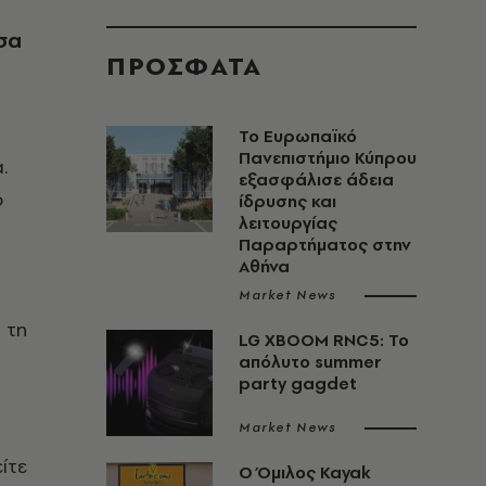
σα
ΠΡΟΣΦΑΤΑ
Το Ευρωπαϊκό
Πανεπιστήμιο Κύπρου
.
εξασφάλισε άδεια
ό
ίδρυσης και
λειτουργίας
Παραρτήματος στην
Αθήνα
Market News
 τη
LG XBOOM RNC5: Το
απόλυτο summer
party gagdet
Market News
ίτε
Ο Όμιλος Kayak