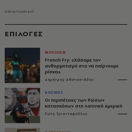
EΠΙΛΟΓΈΣ
ΜΟΥΣΙΚΗ
French Fry: «Χάσαμε τον
αυθορμητισμό στο να παίρνουμε
ρίσκα»
Δημήτρης Αθανασιάδης
ΚΟΣΜΟΣ
Οι περιπέτειες των Ρώσων
κατασκόπων στη Λατινική Αμερική
Σώτη Τριανταφύλλου