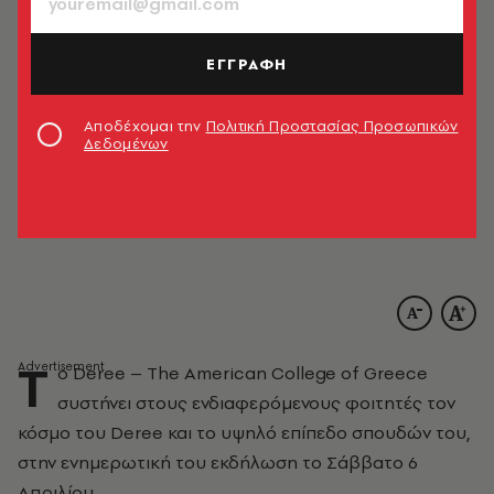
ΕΓΓΡΑΦΗ
Αποδέχομαι την
Πολιτική Προστασίας Προσωπικών
Δεδομένων
Τ
ο Deree – The American College of Greece
συστήνει στους ενδιαφερόμενους φοιτητές τον
κόσμο του Deree και το υψηλό επίπεδο σπουδών του,
στην ενημερωτική του εκδήλωση το Σάββατο 6
Απριλίου.