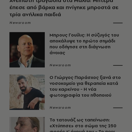
Ανείπωτη τραγωδία στα Μάλια: Μητέρα
έπεσε από βάρκα και πνίγηκε μπροστά σε
τρία ανήλικα παιδιά
Newsroom
Μπρους Γουίλις: Η σύζυγός του
αποκάλυψε το πρώτο σημάδι
που οδήγησε στη διάγνωση
άνοιας
Newsroom
O Γιώργος Παράσχος ξανά στο
νοσοκομείο για θεραπεία κατά
του καρκίνου - Η νέα
φωτογραφία του ηθοποιού
Newsroom
Το τατουάζ ως ταπείνωση:
«Χτύπησε» στο σώμα της 250
φορές τ’ όνομά του - Το πριν