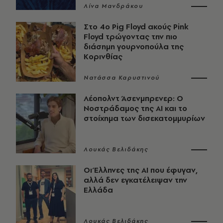
Λίνα Μανδράκου
Στο 4ο Pig Floyd ακούς Pink
Floyd τρώγοντας την πιο
διάσημη γουρνοπούλα της
Κορινθίας
Νατάσσα Καρυστινού
Λέοπολντ Άσενμπρενερ: Ο
Νοστράδαμος της AI και το
στοίχημα των δισεκατομμυρίων
Λουκάς Βελιδάκης
Οι Έλληνες της ΑΙ που έφυγαν,
αλλά δεν εγκατέλειψαν την
Ελλάδα
Λουκάς Βελιδάκης