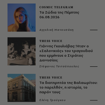
COSMIC TELEGRAM
Τα Ζώδια της Πέμπτης
06.08.2026
Αγγελική Μανουσάκη
THESS VOICE
Γιάννης Γκουλιόβας: Ήταν ο
«Σαλονικιός» του τραγουδιού
που ερμήνευε ο Στράτος
Διονυσίου;
Στέφανος Τσιτσόπουλος
THESS VOICE
Τα διατηρητέα της Βαλαωρίτου:
το παρελθόν, η ιστορία, το
παρόν τους
Ελένη Τρούγκου