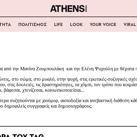
ΟΤΗΤΑ
ΠΟΛΙΤΙΣΜΟΣ
LIFE
LOOK
YOUR VOICE
VIRAL
st από την Μανίνα Ζουμπουλάκη και την Ελένη Ψυχούλη με θέματα π
νεις, στο σώμα, στο μυαλό, στην ψυχή, στις ερωτικές-συζυγικές σχέσει
ου, στις δουλειές, τις δραστηριότητες, τα χόμπι, τον τρόπο που κοιμάσ
, βάφεσαι, χτενίζεσαι, κοινωνικοποιείσαι...
τερα συζητιούνται με χιούμορ, αισιοδοξία και ανεβαστική διάθεση κ
δύο δημοφιλείς συγγραφείς και δημοσιογράφους.
ΡΑ ΤΟΥ TAG