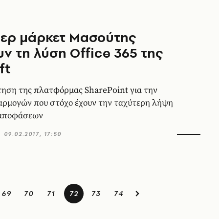
περ μάρκετ Μασούτης
υν τη λύση Office 365 της
ft
τηση της πλατφόρμας SharePoint για την
αρμογών που στόχο έχουν την ταχύτερη λήψη
 αποφάσεων
09.02.2017, 17:50
69
70
71
72
73
74