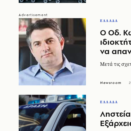
ΕΛΛΑΔΑ
Ο Οδ. Κ
ιδιοκτή
να απα
Μετά τις σχε
Newsroom
2
ΕΛΛΑΔΑ
Ληστεία
Εξάρχει