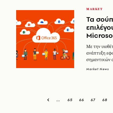
MARKET
Τα σού
επιλέγο
Microso
Με την υιοθέ
ανάπτυξη εφ
σημαντικών
Market News
65
66
67
68
…