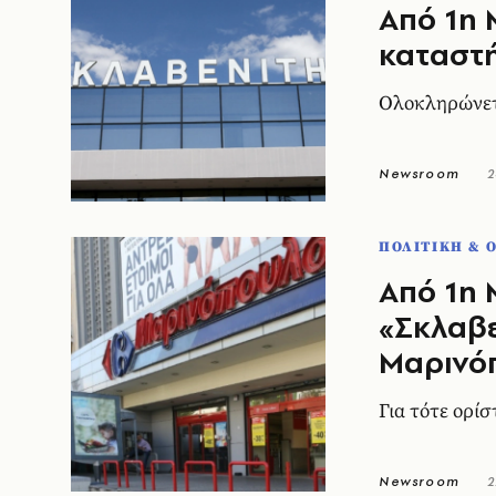
Από 1η 
καταστ
Ολοκληρώνετ
Newsroom
2
ΠΟΛΙΤΙΚΗ & 
Από 1η 
«Σκλαβε
Μαρινό
Για τότε ορί
Newsroom
2