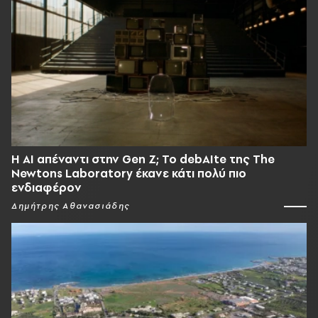
Η AI απέναντι στην Gen Z; Το debAIte της The
Newtons Laboratory έκανε κάτι πολύ πιο
ενδιαφέρον
Δημήτρης Αθανασιάδης