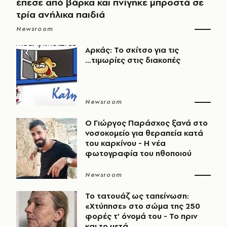
έπεσε από βάρκα και πνίγηκε μπροστά σε
τρία ανήλικα παιδιά
Newsroom
Αρκάς: Το σκίτσο για τις
...τιμωρίες στις διακοπές
Newsroom
O Γιώργος Παράσχος ξανά στο
νοσοκομείο για θεραπεία κατά
του καρκίνου - Η νέα
φωτογραφία του ηθοποιού
Newsroom
Το τατουάζ ως ταπείνωση:
«Χτύπησε» στο σώμα της 250
φορές τ’ όνομά του - Το πριν
και το μετά