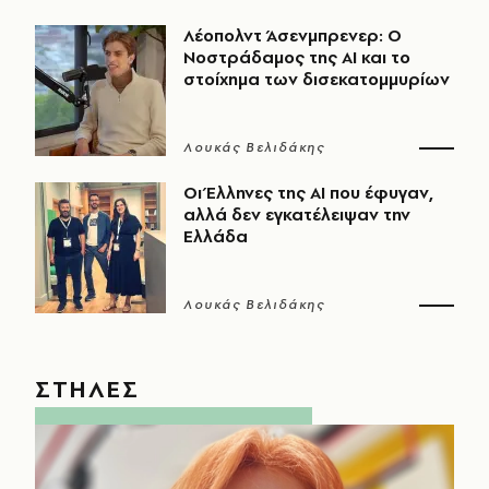
Λέοπολντ Άσενμπρενερ: Ο
Νοστράδαμος της AI και το
στοίχημα των δισεκατομμυρίων
Λουκάς Βελιδάκης
Οι Έλληνες της ΑΙ που έφυγαν,
αλλά δεν εγκατέλειψαν την
Ελλάδα
Λουκάς Βελιδάκης
ΣΤΗΛΕΣ