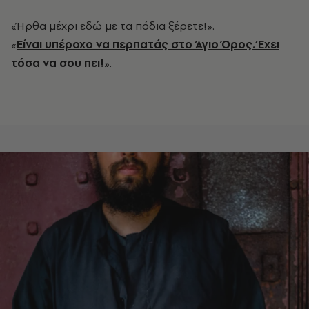
«Ήρθα μέχρι εδώ με τα πόδια ξέρετε!».
«
Είναι υπέροχο να περπατάς στο Άγιο Όρος. Έχει
τόσα να σου πει!
».