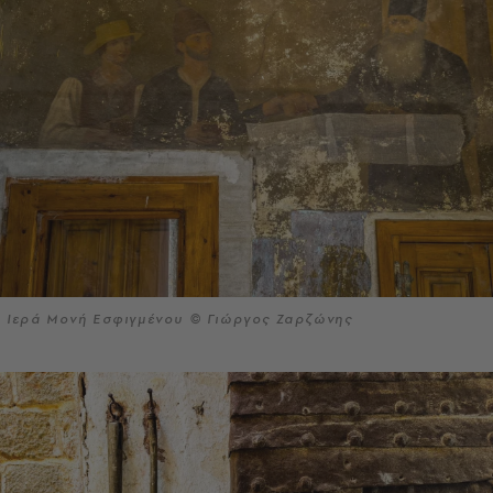
Ιερά Μονή Εσφιγμένου © Γιώργος Ζαρζώνης