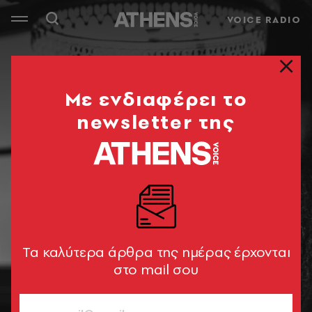
VOICE RADIO
Mε ενδιαφέρει το
newsletter της
Tα καλύτερα άρθρα της ημέρας έρχονται
στο mail σου