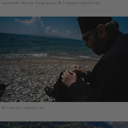
Αρσανάς Μονής Ζωγράφου © Γιώργος Ζαρζώνης
© Γιώργος Ζαρζώνης