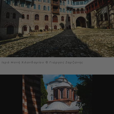
Ιερά Μονή Χιλανδαρίου © Γιώργος Ζαρζώνης