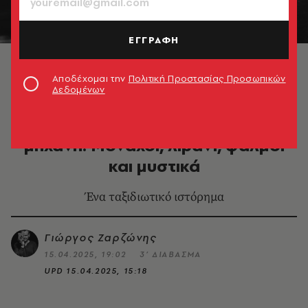
ΕΓΓΡΑΦΗ
© Γιώργος Ζαρζώνης
Αποδέχομαι την
Πολιτική Προστασίας Προσωπικών
Δεδομένων
ΤΑΞΙΔΙΑ
Στο Άγιο Όρος με φωτογραφική
μηχανή: Μοναχοί, λιβάνι, ψαλμοί
και μυστικά
Ένα ταξιδιωτικό ιστόρημα
Γιώργος Ζαρζώνης
15.04.2025, 19:02
3’ ΔΙΑΒΑΣΜΑ
UPD
15.04.2025, 15:18