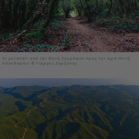
Το μονοπάτι από την Μονή Ζωγράφου προς την Ιερά Μονή
Χιλανδαρίου © Γιώργος Ζαρζώνης