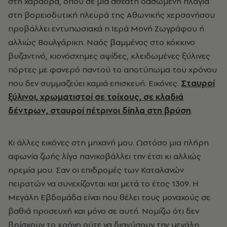
στη χαράδρα, όπου σε μια αθέατη δασωμένη πλαγιά
στη βορειοδυτική πλευρά της Αθωνικής χερσονήσου
προβάλλει εντυπωσιακά η Ιερά Μονή Ζωγράφου ή
αλλιώς Βουλγάρικη. Ναός βαμμένος στο κόκκινο
βυζαντινό, κιονόσχημες αψίδες, κλειδωμένες ξύλινες
πόρτες με φανερό παντού το αποτύπωμα του χρόνου
που δεν συμμαζεύει καμιά επισκευή. Εικόνες.
Σταυροί
ξύλινοι, χρωματιστοί σε τοίχους, σε κλαδιά
δέντρων, σταυροί πέτρινοι δίπλα στη βρύση
.
Κι άλλες εικόνες στη μηχανή μου. Ωστόσο μια πλήρη
αφωνία ζωής λίγο πανικοβάλλει την έτσι κι αλλιώς
ηρεμία μου. Σαν οι επιδρομές των Καταλανών
πειρατών να συνεχίζονται και μετά το έτος 1309. Η
Μεγάλη Εβδομάδα είναι που θέλει τους μοναχούς σε
βαθιά προσευχή και μόνο σε αυτή. Νομίζω ότι δεν
βρίσκουν το χρόνο ούτε να διανύσουν την μεγάλη