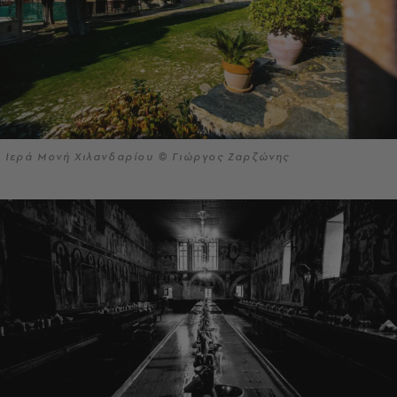
Ιερά Μονή Χιλανδαρίου © Γιώργος Ζαρζώνης