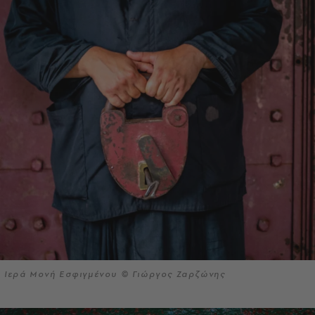
Ιερά Μονή Εσφιγμένου © Γιώργος Ζαρζώνης