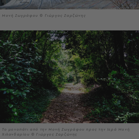
Μονή Ζωγράφου © Γιώργος Ζαρζώνης
Το μονοπάτι από την Μονή Ζωγράφου προς την Ιερά Μονή
Χιλανδαρίου © Γιώργος Ζαρζώνης