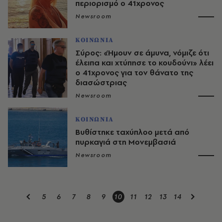
περιορισμό ο 41χρονος
Newsroom
ΚΟΙΝΩΝΙΑ
Σύρος: «Ήμουν σε άμυνα, νόμιζε ότι
έλειπα και χτύπησε το κουδούνι» λέει
ο 41χρονος για τον θάνατο της
διασώστριας
Newsroom
ΚΟΙΝΩΝΙΑ
Βυθίστηκε ταχύπλοο μετά από
πυρκαγιά στη Μονεμβασιά
Newsroom
5
6
7
8
9
10
11
12
13
14