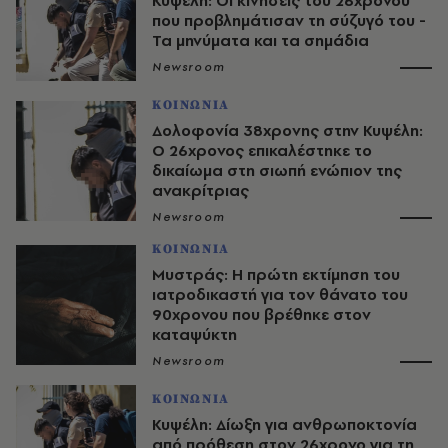
Κυψέλη: Οι κινήσεις του 26χρονου
που προβλημάτισαν τη σύζυγό του -
Τα μηνύματα και τα σημάδια
Newsroom
ΚΟΙΝΩΝΙΑ
Δολοφονία 38χρονης στην Κυψέλη:
Ο 26χρονος επικαλέστηκε το
δικαίωμα στη σιωπή ενώπιον της
ανακρίτριας
Newsroom
ΚΟΙΝΩΝΙΑ
Μυστράς: Η πρώτη εκτίμηση του
ιατροδικαστή για τον θάνατο του
90χρονου που βρέθηκε στον
καταψύκτη
Newsroom
ΚΟΙΝΩΝΙΑ
Κυψέλη: Δίωξη για ανθρωποκτονία
από πρόθεση στον 26χρονο για τη