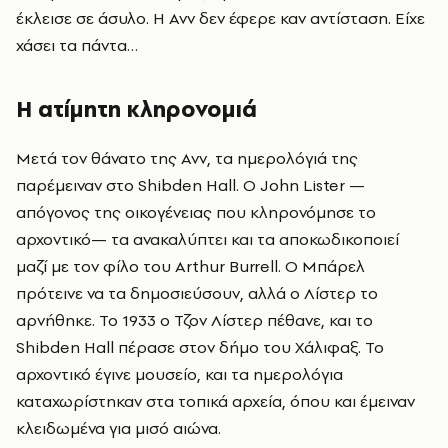
έκλεισε σε άσυλο. Η Ανν δεν έφερε καν αντίσταση. Είχε
χάσει τα πάντα…
Η ατίμητη κληρονομιά
Μετά τον θάνατο της Ανν, τα ημερολόγιά της
παρέμειναν στο Shibden Hall. Ο John Lister —
απόγονος της οικογένειας που κληρονόμησε το
αρχοντικό— τα ανακαλύπτει και τα αποκωδικοποιεί
μαζί με τον φίλο του Arthur Burrell. Ο Μπάρελ
πρότεινε να τα δημοσιεύσουν, αλλά ο Λίστερ το
αρνήθηκε. Το 1933 ο Τζον Λίστερ πέθανε, και το
Shibden Hall πέρασε στον δήμο του Χάλιφαξ. Το
αρχοντικό έγινε μουσείο, και τα ημερολόγια
καταχωρίστηκαν στα τοπικά αρχεία, όπου και έμειναν
κλειδωμένα για μισό αιώνα.