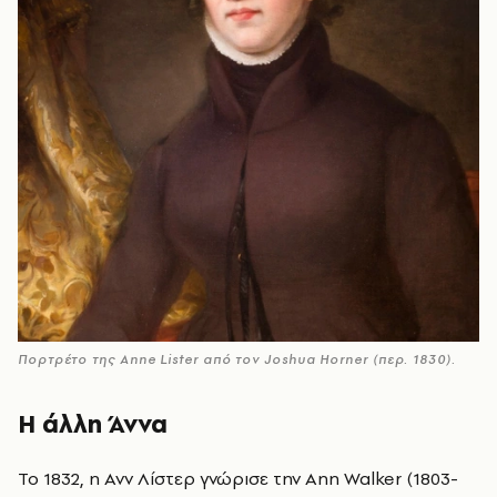
Πορτρέτο της Anne Lister από τον Joshua Horner (περ. 1830).
Η άλλη Άννα
Το 1832, η Ανν Λίστερ γνώρισε την Ann Walker (1803-