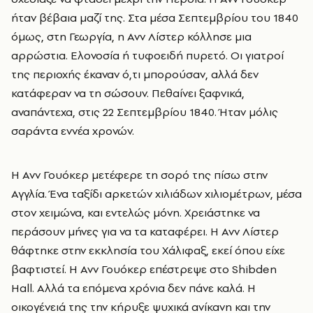
ήταν βέβαια μαζί της. Στα μέσα Σεπτεμβρίου του 1840
όμως, στη Γεωργία, η Ανν Λίστερ κόλλησε μια
αρρώστια. Ελονοσία ή τυφοειδή πυρετό. Οι γιατροί
της περιοχής έκαναν ό,τι μπορούσαν, αλλά δεν
κατάφεραν να τη σώσουν. Πεθαίνει ξαφνικά,
αναπάντεχα, στις 22 Σεπτεμβρίου 1840. Ήταν μόλις
σαράντα εννέα χρονών.
Η Ανν Γουόκερ μετέφερε τη σορό της πίσω στην
Αγγλία. Ένα ταξίδι αρκετών χιλιάδων χιλιομέτρων, μέσα
στον χειμώνα, και εντελώς μόνη. Χρειάστηκε να
περάσουν μήνες για να τα καταφέρει. Η Ανν Λίστερ
θάφτηκε στην εκκλησία του Χάλιφαξ, εκεί όπου είχε
βαφτιστεί. Η Ανν Γουόκερ επέστρεψε στο Shibden
Hall. Αλλά τα επόμενα χρόνια δεν πάνε καλά. Η
οικογένειά της την κήρυξε ψυχικά ανίκανη και την