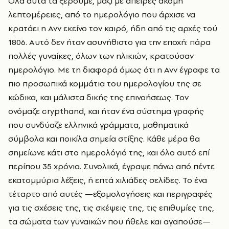
Όλα αυτά τα ξέρουμε, μαζί με άπειρες ακόμη
λεπτομέρειες, από το ημερολόγιο που άρχισε να
κρατάει η Ανν εκείνο τον καιρό, ήδη από τις αρχές τού
1806. Αυτό δεν ήταν ασυνήθιστο για την εποχή: πάρα
πολλές γυναίκες, όλων των ηλικιών, κρατούσαν
ημερολόγιο. Με τη διαφορά όμως ότι η Ανν έγραφε τα
πιο προσωπικά κομμάτια του ημερολογίου της σε
κώδικα, και μάλιστα δικής της επινοήσεως. Τον
ονόμαζε crypthand, και ήταν ένα σύστημα γραφής
που συνδύαζε ελληνικά γράμματα, μαθηματικά
σύμβολα και ποικίλα σημεία στίξης. Κάθε μέρα θα
σημείωνε κάτι στο ημερολόγιό της, και όλο αυτό επί
περίπου 35 χρόνια. Συνολικά, έγραψε πάνω από πέντε
εκατομμύρια λέξεις, ή επτά χιλιάδες σελίδες. Το ένα
τέταρτο από αυτές —εξομολογήσεις και περιγραφές
για τις σχέσεις της, τις σκέψεις της, τις επιθυμίες της,
τα σώματα των γυναικών που ήθελε και αγαπούσε—