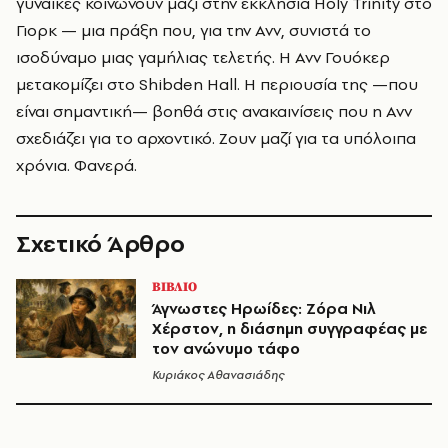
γυναίκες κοινωνούν μαζί στην εκκλησία Holy Trinity στο
Γιορκ — μια πράξη που, για την Ανν, συνιστά το
ισοδύναμο μιας γαμήλιας τελετής. Η Ανν Γουόκερ
μετακομίζει στο Shibden Hall. Η περιουσία της —που
είναι σημαντική— βοηθά στις ανακαινίσεις που η Ανν
σχεδιάζει για το αρχοντικό. Ζουν μαζί για τα υπόλοιπα
χρόνια. Φανερά.
Σχετικό Άρθρο
ΒΙΒΛΙΟ
Άγνωστες Ηρωίδες: Ζόρα Νιλ
Χέρστον, η διάσημη συγγραφέας με
τον ανώνυμο τάφο
Κυριάκος Αθανασιάδης