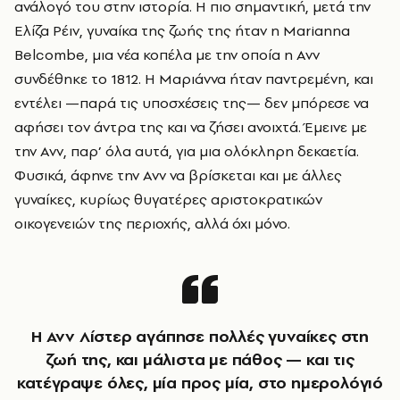
ανάλογό του στην ιστορία. Η πιο σημαντική, μετά την
Ελίζα Ρέιν, γυναίκα της ζωής της ήταν η Marianna
Belcombe, μια νέα κοπέλα με την οποία η Ανν
συνδέθηκε το 1812. Η Μαριάννα ήταν παντρεμένη, και
εντέλει —παρά τις υποσχέσεις της— δεν μπόρεσε να
αφήσει τον άντρα της και να ζήσει ανοιχτά. Έμεινε με
την Ανν, παρ’ όλα αυτά, για μια ολόκληρη δεκαετία.
Φυσικά, άφηνε την Ανν να βρίσκεται και με άλλες
γυναίκες, κυρίως θυγατέρες αριστοκρατικών
οικογενειών της περιοχής, αλλά όχι μόνο.
Η Ανν Λίστερ αγάπησε πολλές γυναίκες στη
ζωή της, και μάλιστα με πάθος — και τις
κατέγραψε όλες, μία προς μία, στο ημερολόγιό