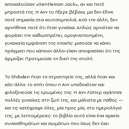
αποκαλούσαν «Gentleman Jack», αν και ποτέ
μπροστά της. Η Ανν το ήξερε βέβαια, μα δεν έδινε
ποτέ σημασία στα κουτσομπολιά. Από την άλλη, δεν
αρνήθηκε ποτέ ότι ήταν γυναίκα. Απλώς αρνιόταν να
φορέσει την καθωσπρέπει, ομογενοποιημένη,
γυναικεία εμφάνιση της εποχής: μισούσε να κάνει
πράγματι που κάποιοι άλλοι είχαν αποφασίσει ότι της
άρμοζαν. Προτιμούσε τη δική της στολή.
Το Shibden ήταν το στρατηγείο της, αλλά ήταν και
κάτι άλλο: το σπίτι όπου η Ανν υποδεχόταν και
φιλοξενούσε τις ερωμένες της. Η Ανν Λίστερ αγάπησε
πολλές γυναίκες στη ζωή της, και μάλιστα με πάθος —
και τις κατέγραψε όλες, μία προς μία, στο ημερολόγιό
της, με λεπτομέρειες: το βιβλίο αυτό είναι ένα αρχείο
συναισθημάτων και σωμάτων που ίσως δεν έχει