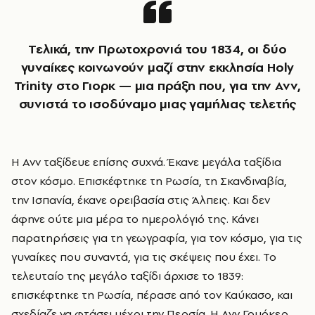
Τελικά, την Πρωτοχρονιά του 1834, οι δύο
γυναίκες κοινωνούν μαζί στην εκκλησία Holy
Trinity στο Γιορκ — μια πράξη που, για την Ανν,
συνιστά το ισοδύναμο μιας γαμήλιας τελετής
Η Ανν ταξίδευε επίσης συχνά. Έκανε μεγάλα ταξίδια
στον κόσμο. Επισκέφτηκε τη Ρωσία, τη Σκανδιναβία,
την Ισπανία, έκανε ορειβασία στις Άλπεις. Και δεν
άφηνε ούτε μια μέρα το ημερολόγιό της. Κάνει
παρατηρήσεις για τη γεωγραφία, για τον κόσμο, για τις
γυναίκες που συναντά, για τις σκέψεις που έχει. Το
τελευταίο της μεγάλο ταξίδι άρχισε το 1839:
επισκέφτηκε τη Ρωσία, πέρασε από τον Καύκασο, και
σχεδίαζε να φτάσει μέχρι την Περσία. Η Ανν Γουόκερ