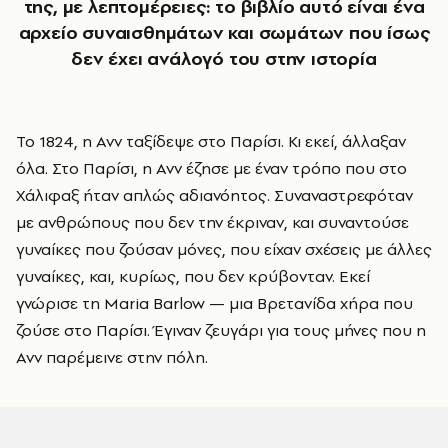
της, με λεπτομέρειες: το βιβλίο αυτό είναι ένα
αρχείο συναισθημάτων και σωμάτων που ίσως
δεν έχει ανάλογό του στην ιστορία
Το 1824, η Ανν ταξίδεψε στο Παρίσι. Κι εκεί, άλλαξαν
όλα. Στο Παρίσι, η Ανν έζησε με έναν τρόπο που στο
Χάλιφαξ ήταν απλώς αδιανόητος. Συναναστρεφόταν
με ανθρώπους που δεν την έκριναν, και συναντούσε
γυναίκες που ζούσαν μόνες, που είχαν σχέσεις με άλλες
γυναίκες, και, κυρίως, που δεν κρύβονταν. Εκεί
γνώρισε τη Maria Barlow — μια Βρετανίδα χήρα που
ζούσε στο Παρίσι. Έγιναν ζευγάρι για τους μήνες που η
Ανν παρέμεινε στην πόλη.