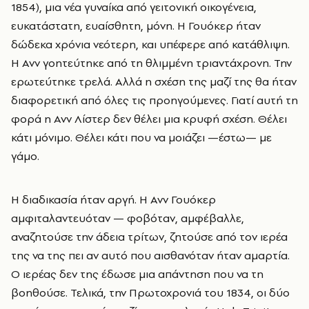
1854), μια νέα γυναίκα από γειτονική οικογένεια,
ευκατάστατη, ευαίσθητη, μόνη. Η Γουόκερ ήταν
δώδεκα χρόνια νεότερη, και υπέφερε από κατάθλιψη.
Η Ανν γοητεύτηκε από τη θλιμμένη τριαντάχρονη. Την
ερωτεύτηκε τρελά. Αλλά η σχέση της μαζί της θα ήταν
διαφορετική από όλες τις προηγούμενες. Γιατί αυτή τη
φορά η Ανν Λίστερ δεν θέλει μια κρυφή σχέση. Θέλει
κάτι μόνιμο. Θέλει κάτι που να μοιάζει —έστω— με
γάμο.
Η διαδικασία ήταν αργή. Η Ανν Γουόκερ
αμφιταλαντευόταν — φοβόταν, αμφέβαλλε,
αναζητούσε την άδεια τρίτων, ζητούσε από τον ιερέα
της να της πει αν αυτό που αισθανόταν ήταν αμαρτία.
Ο ιερέας δεν της έδωσε μια απάντηση που να τη
βοηθούσε. Τελικά, την Πρωτοχρονιά του 1834, οι δύο