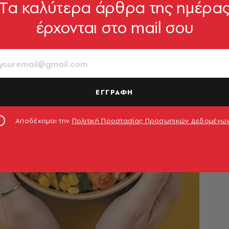
Tα καλύτερα άρθρα της ημέρα
έρχονται στο mail σου
ΕΓΓΡΑΦΗ
Αποδέχομαι την
Πολιτική Προστασίας Προσωπικών Δεδομένω