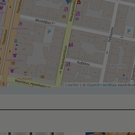
Leaflet
| ©
OpenStreetMap
contribu